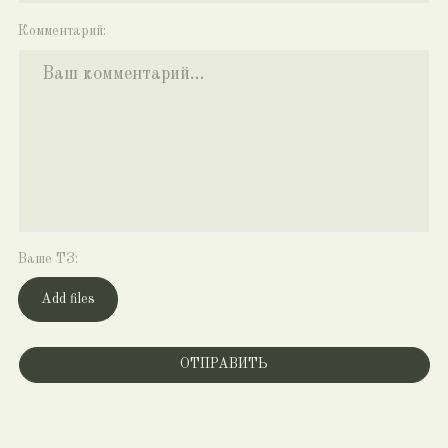
Grushi Proevent®
Соцсети:
Telegram-канал
VK
Контакты:
+7 (916) 594-23-
50
Mail
2025
ACS
©
Site: