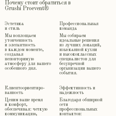
события.
Клиентоориентиро-
Эффективность и
ванность
надежность
Ценим ваше время
Благодаря обширной
и комфорт,
сети
обеспечивая: четкую
профессиональных
коммуникацию,
контактов:
полное сопровождение
оптимизируем
мероприятия, строгое
расходы, гарантируем
соблюдение сроков,
качество услуг,
работу в рамках
решаем любые форс-
бюджета, поддержку
мажорные ситуации,
24/7 и прозрачность
работаем только
всех процессов.
с проверенными
специалистами.
Ценность традиций
С уважением
относимся к
традициям брака и
семьи, бережно
сохраняя
уникальность каждой
истории наших
клиентов.