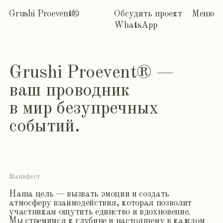
Grushi Proevent®
Обсудить проект
Меню
WhatsApp
G
r
u
s
h
i
P
r
o
e
v
e
n
t
®
—
в
а
ш
п
р
о
в
о
д
н
и
к
в
м
и
р
б
е
з
у
п
р
е
ч
н
ы
х
с
о
б
ы
т
и
й
.
М
а
н
и
ф
е
с
т
Н
а
ш
а
ц
е
л
ь
—
в
ы
з
в
а
т
ь
э
м
о
ц
и
и
и
с
о
з
д
а
т
ь
а
т
м
о
с
ф
е
р
у
в
з
а
и
м
о
д
е
й
с
т
в
и
я
,
к
о
т
о
р
а
я
п
о
з
в
о
л
и
т
у
ч
а
с
т
н
и
к
а
м
о
щ
у
т
и
т
ь
е
д
и
н
с
т
в
о
и
в
д
о
х
н
о
в
е
н
и
е
.
М
ы
с
т
р
е
м
и
м
с
я
к
г
л
у
б
и
н
е
и
н
а
с
т
о
я
щ
е
м
у
в
к
а
ж
д
о
м
м
о
м
е
н
т
е
,
у
с
т
а
н
а
в
л
и
в
а
я
п
р
о
ч
н
ы
е
с
в
я
з
и
с
н
а
ш
и
м
и
к
л
и
е
н
т
а
м
и
,
п
о
н
и
м
а
я
и
х
ж
е
л
а
н
и
я
и
о
ж
и
д
а
н
и
я
.