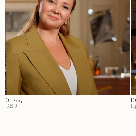
О
л
е
с
я
,
Ю
л
и
я
,
C
E
O
П
р
о
д
ж
е
к
т
B
a
c
k
s
t
a
g
e
: