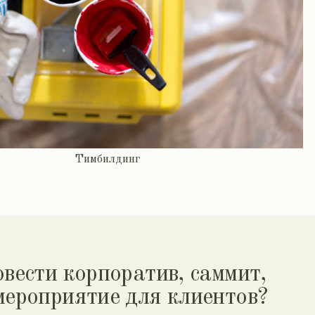
Тимбилдинг
ти корпоратив, саммит,
оприятие для клиентов?
й формат, концепцию, покажем преимущества
риятие, найдем подрядчиков, дадим прозрачный