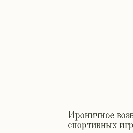
Ироничное возвра
спортивных игр со
лозунги, смех и к
где сила команды 