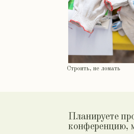
Строить, не ломать
Планируете провес
конференцию, мер
Оставьте заявку — подберем лучши
вашей компании, организуем мероп
бюджет.
Адрес электронной почты: