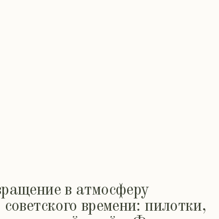
щение в атмосферу
ветского времени: пилотки,
омандный драйв. Фестиваль,
рождается в радости