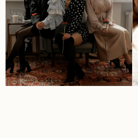
Grushi Proevent®
Соцсети:
In***gram
Pinterest
Telegram-канал
VK
Контакты:
+7 (923) 408-02-85
Mail