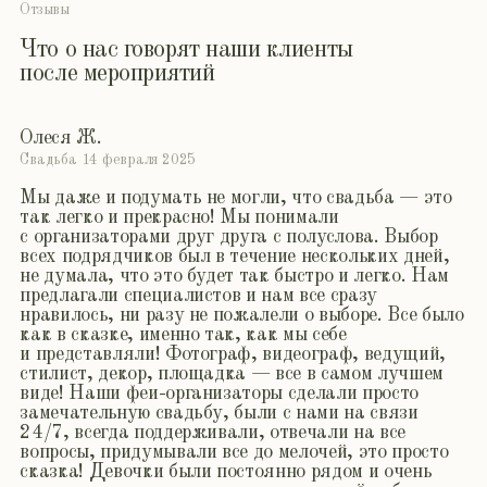
Открыть
Скрыть
Какой сервис для нас и наших гостей вы
6.
предоставляете?
Открыть
Скрыть
Что входит в стоимость ваших услуг?
7.
Открыть
Скрыть
Нужно ли нам платить всю сумму сразу?
8.
Открыть
Скрыть
Какой бюджет необходим, чтобы качественно
9.
подготовиться к предстоящему дню?
Открыть
Скрыть
Сотрудничаете ли с нашими подрядчиками?
10.
Какой опыт работы у вашего агентства?
11.
Какие сроки выполнения заказа?
12.