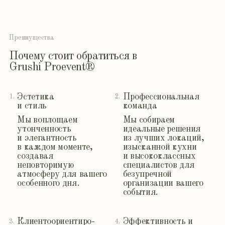
атмосферу для вашего
безупречной
особенного дня.
организации вашего
события.
Клиентоориентиро-
Эффективность и
3.
4.
ванность
надежность
Ценим ваше время
Благодаря обширной
и комфорт,
сети
обеспечивая: четкую
профессиональных
коммуникацию,
контактов:
полное сопровождение
оптимизируем
мероприятия, строгое
расходы, гарантируем
соблюдение сроков,
качество услуг,
работу в рамках
решаем любые форс-
бюджета, поддержку
мажорные ситуации,
24/7 и прозрачность
работаем только
всех процессов.
с проверенными
специалистами.
Ценность традиций
5.
С уважением
относимся к
традициям брака и
семьи, бережно
сохраняя
уникальность каждой