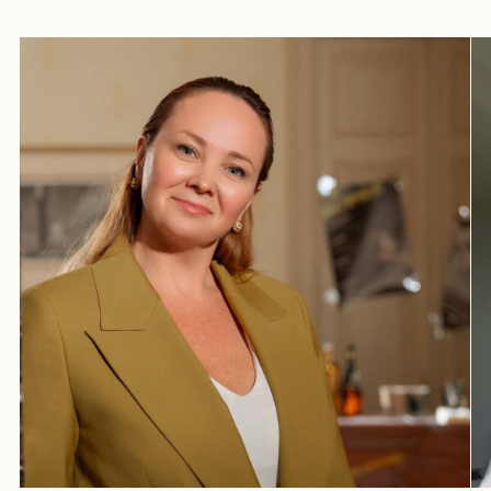
Проекты
12
Рассказываем истории, такие разные,
такие уникальные — ваши истории
любви
Каждая история любви уникальна, и каждая
заслуживает особенного торжества. Мы не просто
организуем свадьбы — мы воплощаем в реальность
ваши самые сокровенные мечты о дне, который
останется в памяти навсегда.
Вместе с вами мы пройдем весь путь — от первых
обсуждений до последнего аккорда вашего
праздника. Ваши пожелания, мечты и фантазии
становятся для нас творческим вдохновением,
а каждая деталь — частью большого произведения
искусства.