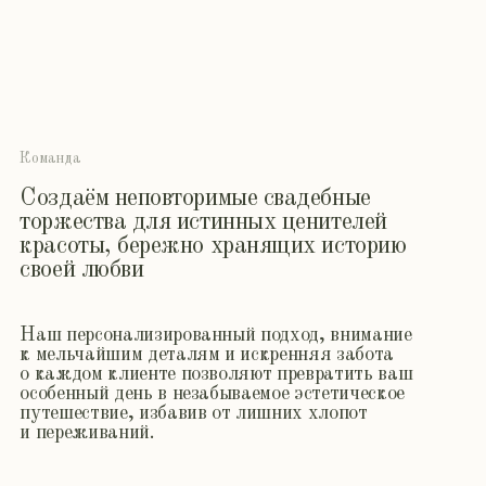
О
л
е
с
я
,
М
а
р
и
н
а
,
C
E
O
C
E
O