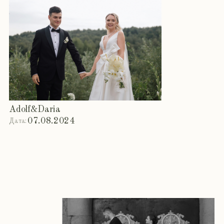
Этапы
Мы обо всем позаботимся, а
вы наслаждайтесь
Найдём место для вашей истории
Выберем площадку для церемонии и банкета,
продумаем меню и детали, чтобы каждый момент
стал волшебным.
Создадим маршрут к счастью
Нарисуем детальный план мероприятия, где
каждая минута будет наполнена смыслом.
Вдохнём душу в оформление
Разработаем концепцию, которая отразит вашу
любовь через декор и атмосферу.
Пригласим гостей в ваше сердце
Создадим приглашения, которые передадут
атмосферу предстоящего события.
Соберём команду, которая станет