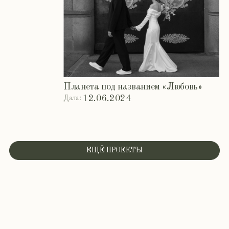
вашими союзниками
Подберём профессионалов, которые помогут
воплотить вашу идею в жизнь.
Сделаем бюджет помощником
Оптимизируем расходы, чтобы достичь
максимальной магии при разумных затратах.
Поможем вам стать героями
мечты
Поможем выбрать платье и образы, которые
подчеркнут вашу красоту и гармонию.
Напишем ваш личный сценарий
Продумаем программу мероприятия, сделав акцент
на ваших уникальных моментах.
Приготовим торт-воплощение мечты
Закажем торт, который станет сладким символом
вашего союза.
Окружим гостей заботой
Проследим за комфортом всех гостей, чтобы они
чувствовали себя особенными.