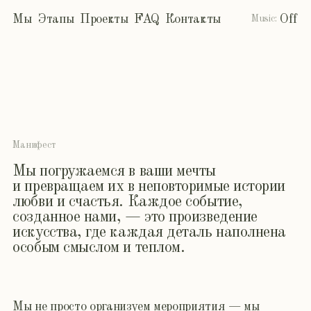
Манифест
Мы погружаемся в ваши мечты
и превращаем их в неповторимые истории
любви и счастья. Каждое событие,
созданное нами, — это произведение
искусства, где каждая деталь наполнена
особым смыслом и теплом.
Мы не просто организуем мероприятия — мы
творим волшебство, в котором сливаются воедино
ваши желания и наша безграничная любовь к
своему делу. В каждом жесте, в каждой
композиции, в каждом мгновении мы вплетаем
частичку своей души, чтобы вы почувствовали
истинную магию происходящего.
Наша миссия — подарить вам встречу с
подлинными эмоциями, где глубина чувств
переплетается с безупречным исполнением. Мы
создаем пространство, где вдохновение витает в